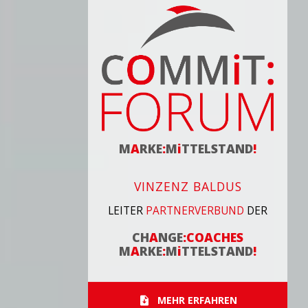
M
A
RKE
:
M
i
TTELSTAND
!
VINZENZ BALDUS
LEITER
PARTNERVERBUND
DER
CH
A
NGE
:
COACHES
M
A
RKE
:
M
i
TTELSTAND
!
MEHR ERFAHREN